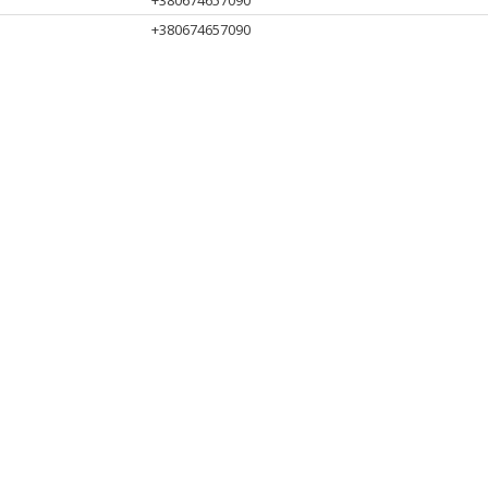
+380674657090
+380674657090