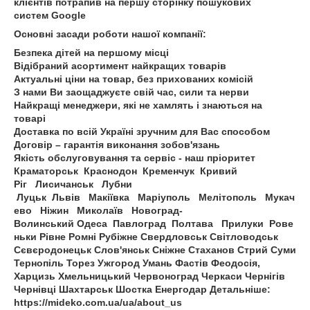
клієнтів потрапив на першу сторінку пошукових
систем Google
Основні засади роботи нашої компанії:
Безпека дітей на першому місці
Відібраний асортимент найкращих товарів
Актуальні ціни на товар, без прихованих комісій
З нами Ви заощаджуєте свій час, сили та нерви
Найкращі менеджери, які не хамлять і знаються на
товарі
Доставка по всій Україні зручним для Вас способом
Договір – гарантія виконання зобов'язань
Якість обслуговування та сервіс - наш пріоритет
Краматорськ Краснодон Кременчук Кривий
Ріг Лисичанськ Лубни
Луцьк Львів Макіївка Маріуполь Мелітополь Мукач
ево Ніжин Миколаїв Новоград-
Волинський Одеса Павлоград Полтава Прилуки Рове
ньки Рівне Ромні Рубіжне Свердловськ Світловодськ
Сєвєродонецьк Слов'янськ Сніжне Стаханов Стрий Суми
Тернопіль Торез Ужгород Умань Фастів Феодосія,
Харцизь Хмельницький Червоноград Черкаси Чернігів
Чернівці Шахтарськ Шостка Енергодар Детальніше:
https://mideko.com.ua/ua/about_us