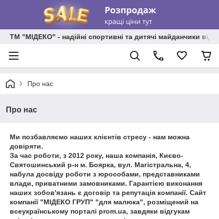
ТМ "МІДЕКО" - надійні спортивні та дитячі майданчики від
Про нас
Про нас
Ми позбавляємо наших клієнтів стресу - нам можна
довіряти.
За час роботи, з 2012 року, наша компанія, Києво-
Святошинський р-н м. Боярка, вул. Магістральна, 4,
набула досвіду роботи з юрособами, представниками
влади, приватними замовниками. Гарантією виконання
наших зобов'язань є договір та репутація компанії. Сайт
компанії "МІДЕКО ГРУП" "для малюка", розміщений на
всеукраїнському порталі prom.ua, завдяки відгукам