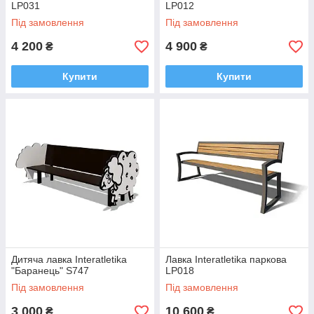
LP031
LP012
Під замовлення
Під замовлення
4 200
4 900
₴
₴
Купити
Купити
Дитяча лавка Interatletika
Лавка Interatletika паркова
"Баранець" S747
LP018
Під замовлення
Під замовлення
3 000
10 600
₴
₴