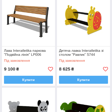
если их не будет или будет недостаточно, даже самые
добросовестные и сознательные жильцы не смогут
обеспечить порядок. Урна также не должна портить
общий вид, но и не стоит акцентировать на ней
внимание.
При виборі обладнання обов'язково звертайте увагу на
матеріал виготовлення та його верхнє покриття, адже ці
параметри безпосередньо впливають на довговічність і
естетичність.
Лава Interatletika паркова
Дитяча лавка Interatletika зі
"Подвійна лінія" LP006
столом "Равлик" S744
Під замовлення
Під замовлення
9 100
8 625
₴
₴
Купити
Купити