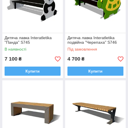
Дитяча лавка Interatletika
Дитяча лавка Interatletika
"Панда" S745
подвійна "Черепаха" S746
В наявності
Під замовлення
7 100
4 700
₴
₴
Купити
Купити