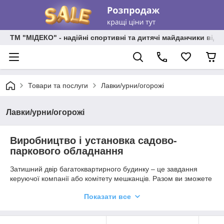
ТМ "МІДЕКО" - надійні спортивні та дитячі майданчики від
Товари та послуги
Лавки/урни/огорожі
Лавки/урни/огорожі
Виробництво і установка садово-
паркового обладнання
Затишний двір багатоквартирного будинку – це завдання
керуючої компанії або комітету мешканців. Разом ви зможете
організувати по-справжньому привабливе місце для
Показати все
відпочинку всіх мешканців, і особливо для молодих батьків з
дітьми. Садово-паркове обладнання є невід'ємною частиною
облагороджування території, тому до його вибору варто