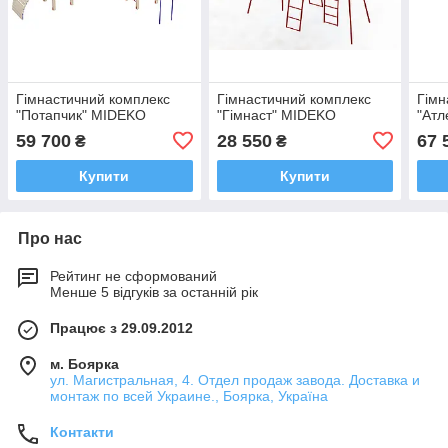
Гімнастичний комплекс
Гімнастичний комплекс
Гімн
"Потапчик" MIDEKO
"Гімнаст" MIDEKO
"Атл
59 700
28 550
67 
₴
₴
Купити
Купити
Про нас
Рейтинг не сформований
Менше 5 відгуків за останній рік
Працює з 29.09.2012
м. Боярка
ул. Магистральная, 4. Отдел продаж завода. Доставка и
монтаж по всей Украине., Боярка, Україна
Контакти