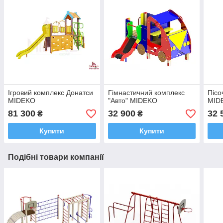
Ігровий комплекс Донатси
Гімнастичний комплекс
Пісо
MIDEKO
"Авто" MIDEKO
MID
81 300
32 900
32 
₴
₴
Купити
Купити
Подібні товари компанії