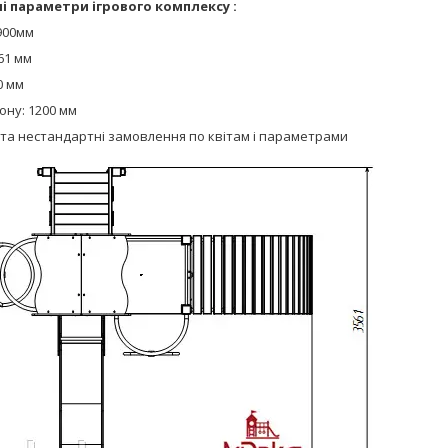
і параметри
ігрового комплексу
:
900мм
61 мм
0 мм
ону: 1200 мм
та нестандартні замовлення по квітам і параметрами