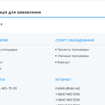
ація для замовлення
 ₴
ЯРНЕ
СПОРТ ОБЛАДНАННЯ
ы площадок
Проекты тренажеры
Уличные тренажеры
ки
Воркаут
і
) 465-70-90
mideko@ukr.net
+380674657090
+380674657090