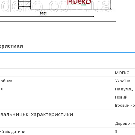
еристики
MIDEKO
робник
Україна
ня
На вулиці
Новий
Ігровий к
увальницькі характеристики
Дерево і 
ий вік дитини
3