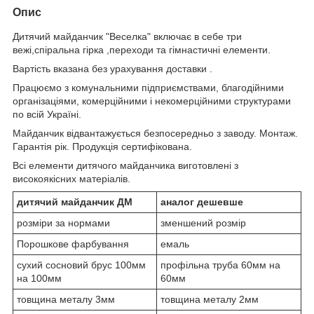
Опис
Дитячий майданчик "Веселка" включає в себе три
вежі,спіральна гірка ,переходи та гімнастичні елементи.
Вартість вказана без урахування доставки .
Працюємо з комунальними підприємствами, благодійними
організаціями, комерційними і некомерційними структурами
по всій Україні.
Майданчик відвантажується безпосередньо з заводу. Монтаж.
Гарантія рік. Продукція сертифікована.
Всі елементи дитячого майданчика виготовлені з
високоякісних матеріалів.
дитячий майданчик ДМ
аналог дешевше
розміри за нормами
зменшений розмір
Порошкове фарбування
емаль
сухий сосновий брус 100мм
профільна труба 60мм на
на 100мм
60мм
товщина металу 3мм
товщина металу 2мм