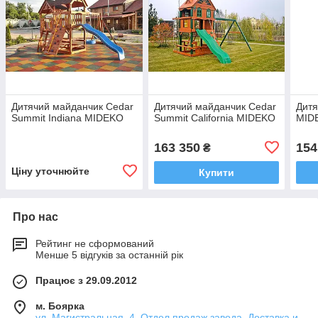
Дитячий майданчик Cedar
Дитячий майданчик Cedar
Дитя
Summit Indiana MIDEKO
Summit California MIDEKO
MID
163 350
154
₴
Ціну уточнюйте
Купити
Про нас
Рейтинг не сформований
Менше 5 відгуків за останній рік
Працює з 29.09.2012
м. Боярка
ул. Магистральная, 4. Отдел продаж завода. Доставка и