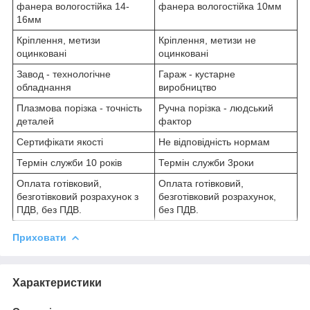
фанера вологостійка 14-
фанера вологостійка 10мм
16мм
Кріплення, метизи
Кріплення, метизи не
оцинковані
оцинковані
Завод - технологічне
Гараж - кустарне
обладнання
виробництво
Плазмова порізка - точність
Ручна порізка - людський
деталей
фактор
Сертифікати якості
Не відповідність нормам
Термін служби 10 років
Термін служби 3роки
Оплата готівковий,
Оплата готівковий,
безготівковий розрахунок з
безготівковий розрахунок,
ПДВ, без ПДВ.
без ПДВ.
Приховати
Характеристики