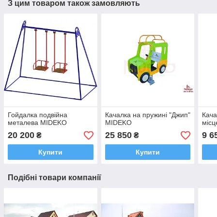
З цим товаром також замовляють
Гойдалка подвійна
Качалка на пружині "Джип"
Кача
металева MIDEKO
MIDEKO
місц
20 200
25 850
9 6
₴
₴
Купити
Купити
Подібні товари компанії