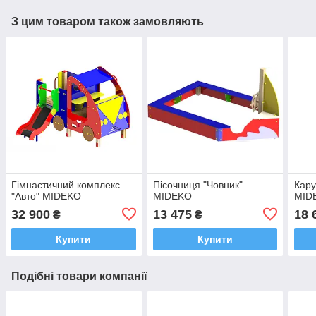
З цим товаром також замовляють
Гімнастичний комплекс
Пісочниця "Човник"
Кару
"Авто" MIDEKO
MIDEKO
MID
32 900
13 475
18 
₴
₴
Купити
Купити
Подібні товари компанії