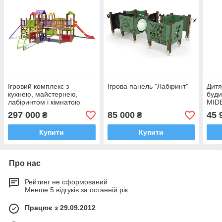
Ігровий комплекс з
Ігрова панель "Лабіринт"
Дитя
кухнею, майстернею,
буди
лабіринтом і кімнатою
MID
"Цитадель-NEW"
297 000
85 000
45 
₴
₴
Купити
Купити
Про нас
Рейтинг не сформований
Менше 5 відгуків за останній рік
Працює з 29.09.2012