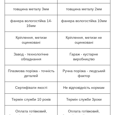
товщина металу 3мм
товщина металу 2мм
фанера вологостійка 14-
фанера вологостійка 10мм
16мм
Кріплення, метизи
Кріплення, метизи не
оцинковані
оцинковані
Завод - технологічне
Гараж - кустарне
обладнання
виробництво
Плазмова порізка - точність
Ручна порізка - людський
деталей
фактор
Сертифікати якості
Не відповідність нормам
Термін служби 10 років
Термін служби 3роки
Оплата готівковий,
Оплата готівковий,