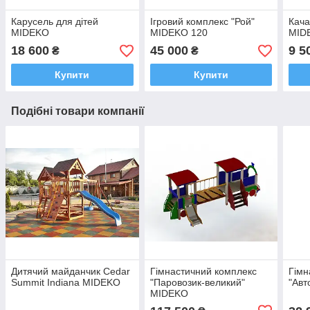
Карусель для дітей
Ігровий комплекс "Рой"
Кача
MIDEKO
MIDEKO 120
MID
18 600
45 000
9 5
₴
₴
Купити
Купити
Подібні товари компанії
Дитячий майданчик Cedar
Гімнастичний комплекс
Гімн
Summit Indiana MIDEKO
"Паровозик-великий"
"Авт
MIDEKO