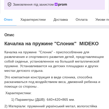
Замовлення під захистом
Опис
Характеристики
Доставка
Оплата
Умови п
Опис
Качалка на пружине "Слоник" MIDEKO
Качалка на пружине "Слоник" - приспособление для
развлечения и спортивного развития детей, представляющее
собой сиденье, установленное на большой металлической
пружине. Устанавливается на детских площадках и других
местах детского отдыха.
Это компактная конструкция в виде слоника, способна
раскачиваться под воздействием веса, движений ребенка и
помощи со стороны .
Характеристики:
1) Параметры (ДШВ): 640×420×865 мм.
2) Матеріали: пружинний український метал, вологостійка