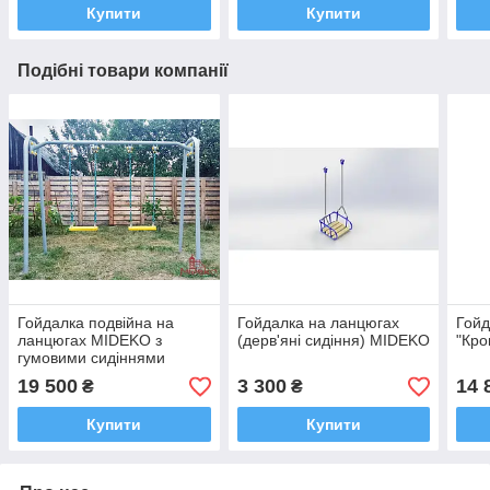
Купити
Купити
Подібні товари компанії
Гойдалка подвійна на
Гойдалка на ланцюгах
Гойд
ланцюгах MIDEKO з
(дерв'яні сидіння) MIDEKO
"Кр
гумовими сидіннями
19 500
3 300
14 
₴
₴
Купити
Купити