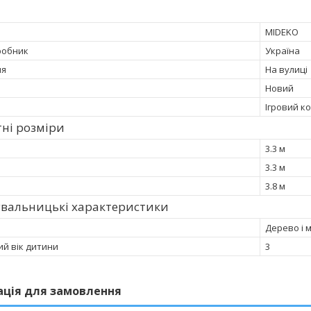
MIDEKO
робник
Україна
ня
На вулиці
Новий
Ігровий к
ні розміри
3.3 м
3.3 м
3.8 м
увальницькі характеристики
Дерево і 
ий вік дитини
3
ація для замовлення