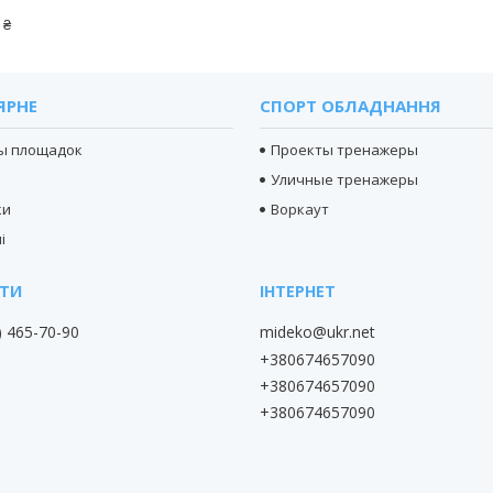
 ₴
ЯРНЕ
СПОРТ ОБЛАДНАННЯ
ы площадок
Проекты тренажеры
Уличные тренажеры
ки
Воркаут
і
) 465-70-90
mideko@ukr.net
+380674657090
+380674657090
+380674657090