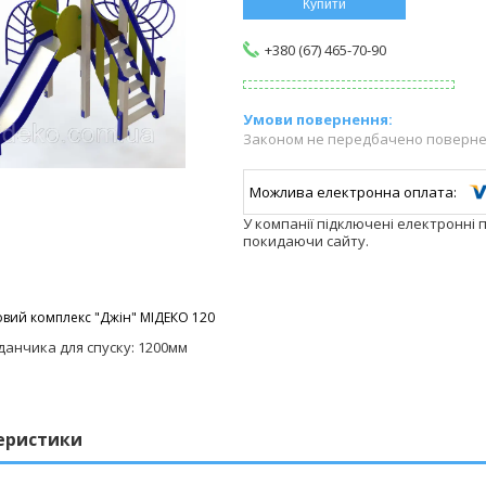
Купити
+380 (67) 465-70-90
Законом не передбачено повернен
У компанії підключені електронні 
покидаючи сайту.
овий комплекс "Джін" МІДЕКО 120
данчика для спуску: 1200мм
еристики