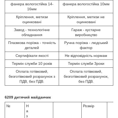
фанера вологостійка 14-
фанера вологостійка 10мм
16мм
Кріплення, метизи
Кріплення, метизи не
оцинковані
оцинковані
Завод - технологічне
Гараж - кустарне
обладнання
виробництво
Плазмова порізка - точність
Ручна порізка - людський
деталей
фактор
Сертифікати якості
Не відповідність нормам
Термін служби 10 років
Термін служби 3роки
Оплата готівковий,
Оплата готівковий,
безготівковий розрахунок з
безготівковий розрахунок,
ПДВ, без ПДВ.
без ПДВ.
6209 дитячий майданчик
№
Н
Розмір
а
з