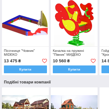
Пісочниця "Човник"
Качалка на пружині
Гойд
MIDEKO
"Півник" МИДЕКО
"Кр
13 475
10 560
14 
₴
₴
Купити
Купити
Подібні товари компанії