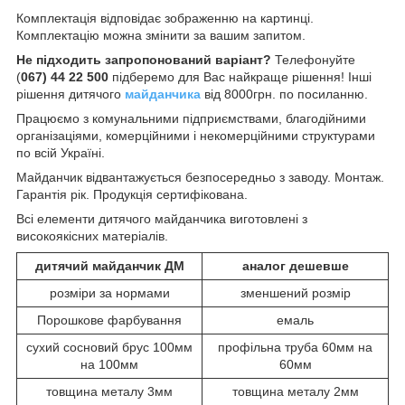
Комплектація відповідає зображенню на картинці.
Комплектацію можна змінити за вашим запитом.
Не підходить запропонований варіант?
Телефонуйте
(
067) 44 22 500
підберемо для Вас найкраще рішення! Інші
рішення дитячого
майданчика
від 8000грн. по посиланню.
Працюємо з комунальними підприємствами, благодійними
організаціями, комерційними і некомерційними структурами
по всій Україні.
Майданчик відвантажується безпосередньо з заводу. Монтаж.
Гарантія рік. Продукція сертифікована.
Всі елементи дитячого майданчика виготовлені з
високоякісних матеріалів.
дитячий майданчик ДМ
аналог дешевше
розміри за нормами
зменшений розмір
Порошкове фарбування
емаль
сухий сосновий брус 100мм
профільна труба 60мм на
на 100мм
60мм
товщина металу 3мм
товщина металу 2мм