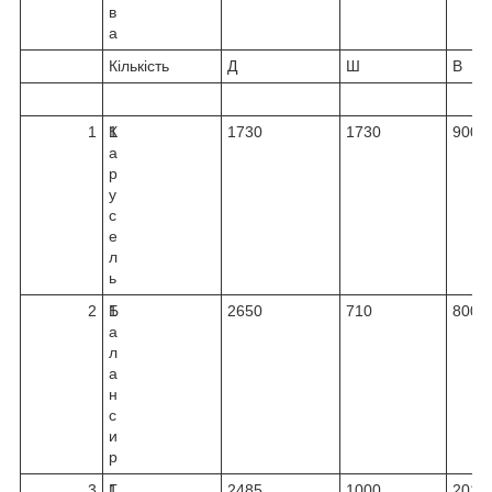
в
а
Кількість
Д
Ш
В
1
К
1
1730
1730
900
а
р
у
с
е
л
ь
2
Б
1
2650
710
800
а
л
а
н
с
и
р
3
Г
1
2485
1000
2010