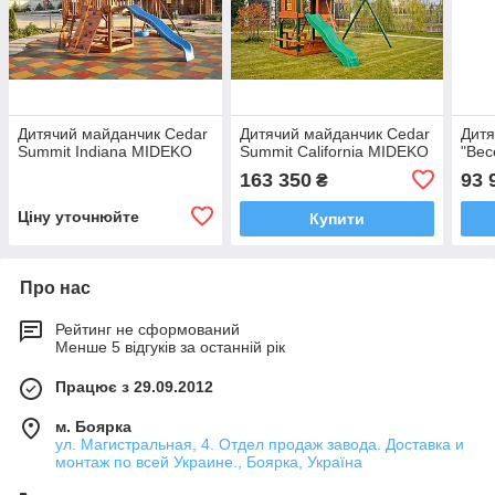
Дитячий майданчик Cedar
Дитячий майданчик Cedar
Дитя
Summit Indiana MIDEKO
Summit California MIDEKO
"Вес
163 350
93 
₴
Ціну уточнюйте
Купити
Про нас
Рейтинг не сформований
Менше 5 відгуків за останній рік
Працює з 29.09.2012
м. Боярка
ул. Магистральная, 4. Отдел продаж завода. Доставка и
монтаж по всей Украине., Боярка, Україна