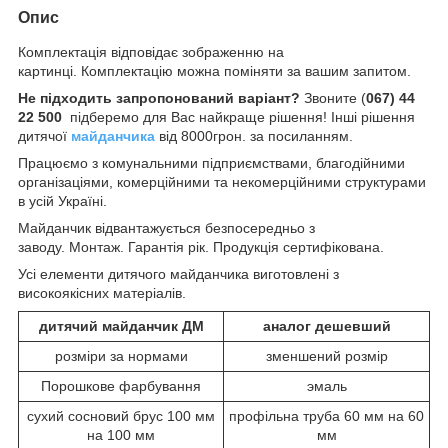
Опис
Комплектація відповідає зображенню на
картинці. Комплектацію можна поміняти за вашим запитом.
Не підходить запропонований варіант?
Звоните (
067) 44
22 500
підберемо для Вас найкраще рішення! Інші рішення
дитячої
майданчика
від 8000грон. за посиланням.
Працюємо з комунальними підприємствами, благодійними
організаціями, комерційними та некомерційними структурами
в усій Україні.
Майданчик відвантажується безпосередньо з
заводу. Монтаж. Гарантія рік. Продукція сертифікована.
Усі елементи дитячого майданчика виготовлені з
високоякісних матеріалів.
дитячий майданчик ДМ
аналог дешевший
розміри за нормами
зменшений розмір
Порошкове фарбування
эмаль
сухий сосновий брус 100 мм
профільна труба 60 мм на 60
на 100 мм
мм