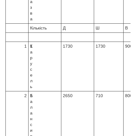
а
з
в
а
Кількість
Д
Ш
В
1
К
1
1730
1730
900
а
р
у
с
е
л
ь
2
Б
1
2650
710
800
а
л
а
н
с
и
р