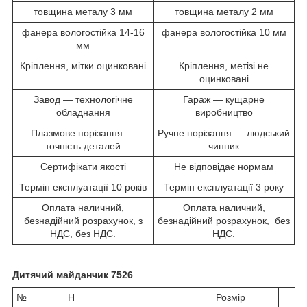
товщина металу 3 мм
товщина металу 2 мм
фанера вологостійка 14-16
фанера вологостійка 10 мм
мм
Кріплення, мітки оцинковані
Кріплення, метізі не
оцинковані
Завод — технологічне
Гараж — кущарне
обладнання
виробництво
Плазмове порізання —
Ручне порізання — людський
точність деталей
чинник
Сертифікати якості
Не відповідає нормам
Термін експлуатації 10 років
Термін експлуатації 3 року
Оплата наличний,
Оплата наличний,
безнадійний розрахунок, з
безнадійний розрахунок, без
НДС, без НДС.
НДС.
Дитячий майданчик 7526
№
Н
Розмір