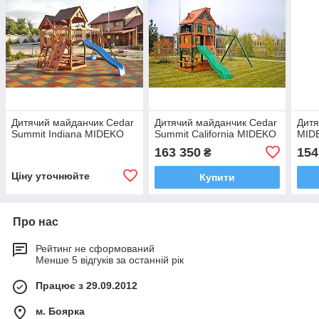
Дитячий майданчик Cedar
Дитячий майданчик Cedar
Дитя
Summit Indiana MIDEKO
Summit California MIDEKO
MID
163 350
154
₴
Ціну уточнюйте
Купити
Про нас
Рейтинг не сформований
Менше 5 відгуків за останній рік
Працює з 29.09.2012
м. Боярка