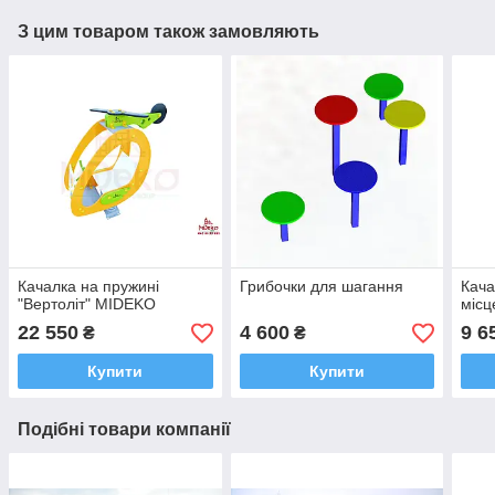
З цим товаром також замовляють
Качалка на пружині
Грибочки для шагання
Кача
"Вертоліт" MIDEKO
місц
22 550
4 600
9 6
₴
₴
Купити
Купити
Подібні товари компанії