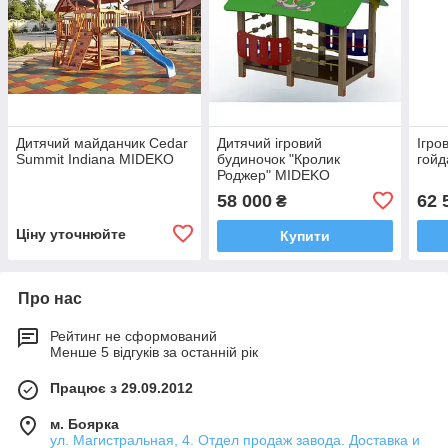
Дитячий майданчик Cedar
Дитячий ігровий
Ігро
Summit Indiana MIDEKO
будиночок "Кролик
гой
Роджер" MIDEKO
58 000
62 
₴
Ціну уточнюйте
Купити
Про нас
Рейтинг не сформований
Менше 5 відгуків за останній рік
Працює з 29.09.2012
м. Боярка
ул. Магистральная, 4. Отдел продаж завода. Доставка и