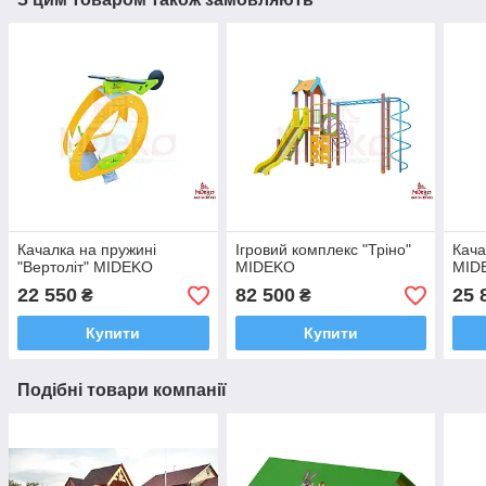
Качалка на пружині
Ігровий комплекс "Тріно"
Кача
"Вертоліт" MIDEKO
MIDEKO
MID
22 550
82 500
25 
₴
₴
Купити
Купити
Подібні товари компанії