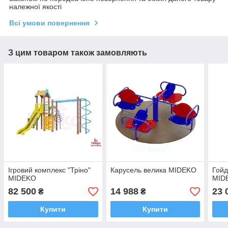
належної якості
Всі умови повернення
З цим товаром також замовляють
Ігровий комплекс "Тріно"
Карусель велика MIDEKO
Гойд
MIDEKO
MID
82 500
14 988
23 
₴
₴
Купити
Купити