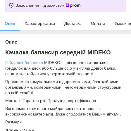
Замовлення під захистом
Опис
Характеристики
Доставка
Оплата
Умови п
Опис
Качалка-балансир середній MIDEKO
Гойдалка
-
балансир
MIDEKO — різновид «хитаються»
гойдалок для двох або більше осіб у вигляді довгої балки,
вона може гойдатися у вертикальній площині.
Працюємо з комунальними підприємствами, благодійними
організаціями, комерційними і некомерційними структурами
по всій Україні.
Монтаж. Гарантія рік. Продукція сертифікована.
Всі елементи дитячого майданчика виготовлені з
високоякісних матеріалів. Дуже сподобатися Вашим діткам .
Размеры:
Длина
2150мм