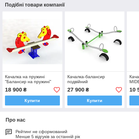
Подібні товари компанії
Качалка на пружині
Качалка-балансир
Кача
"Балансир на пружині"
подвійний
MID
18 900
27 900
10 
₴
₴
Купити
Купити
Про нас
Рейтинг не сформований
Менше 5 відгуків за останній рік