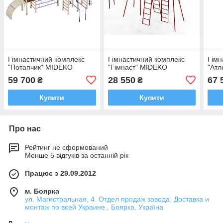
Гімнастичний комплекс
Гімнастичний комплекс
Гімн
"Потапчик" MIDEKO
"Гімнаст" MIDEKO
"Атл
59 700
28 550
67 
₴
₴
Купити
Купити
Про нас
Рейтинг не сформований
Менше 5 відгуків за останній рік
Працює з 29.09.2012
м. Боярка
ул. Магистральная, 4. Отдел продаж завода. Доставка и
монтаж по всей Украине., Боярка, Україна