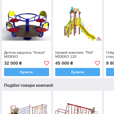
Дитяча карусель "Класік"
Ігровий комплекс "Рой"
Гойд
MIDEKO
MIDEKO 120
ста
32 000
45 000
9 8
₴
₴
Купити
Купити
Подібні товари компанії