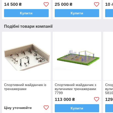
14 500
25 000
10 
₴
₴
Купити
Купити
Подібні товари компанії
Спортивний майданчик із
Спортивний майданчик з
Спор
тренажерами
вуличними тренажерами
вул
7799
581
113 000
129
₴
Ціну уточнюйте
Купити