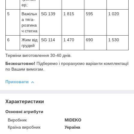
ер;
5
Важільн
SG 139
1 815
595
1 020
а тяга-
розгина
ч стегна
6
Жим від
SG 114
1 470
690
1 530
грудей
Терміни виготовлення 30-40 днів.
Безкоштовно!
Підберемо і прорахуємо варіанти комплектації
по Вашим вимогам.
Приховати
Характеристики
Основні атрибути
Виробник
MIDEKO
Країна виробник
Україна