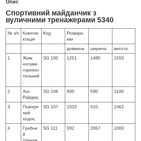
Опис
Спортивний майданчик з
вуличними тренажерами 5340
№ з/п
Компле
Код
Розміри,
ктація
мм
довжина
ширина
висота
1
Жим
SG 100
1251
1480
1555
ногами
горизон
тальний
;
2
Хос
SG 106
800
590
1100
Райдер;
3
Повітря
SG 107
1033
510
1462
ний
ходок;
4
Гребни
SG 111
592
2067
1000
й
тренаж