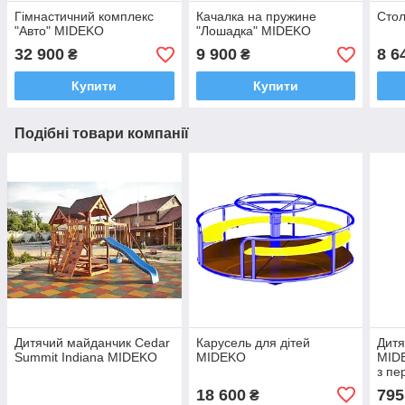
Гімнастичний комплекс
Качалка на пружине
Стол
"Авто" MIDEKO
"Лошадка" MIDEKO
32 900
9 900
8 6
₴
₴
Купити
Купити
Подібні товари компанії
Дитячий майданчик Cedar
Карусель для дітей
Дитя
Summit Indiana MIDEKO
MIDEKO
MIDE
з п
18 600
795
₴