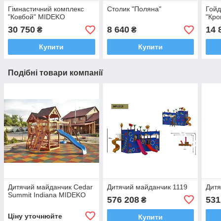
Гімнастичний комплекс
Столик "Поляна"
Гойд
"Ковбой" MIDEKO
"Кр
30 750
8 640
14 
₴
₴
Купити
Купити
Подібні товари компанії
Дитячий майданчик Cedar
Дитячий майданчик 1119
Дитя
Summit Indiana MIDEKO
576 208
531
₴
Ціну уточнюйте
Купити