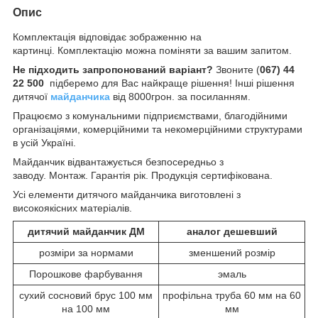
Опис
Комплектація відповідає зображенню на
картинці. Комплектацію можна поміняти за вашим запитом.
Не підходить запропонований варіант?
Звоните (
067) 44
22 500
підберемо для Вас найкраще рішення! Інші рішення
дитячої
майданчика
від 8000грон. за посиланням.
Працюємо з комунальними підприємствами, благодійними
організаціями, комерційними та некомерційними структурами
в усій Україні.
Майданчик відвантажується безпосередньо з
заводу. Монтаж. Гарантія рік. Продукція сертифікована.
Усі елементи дитячого майданчика виготовлені з
високоякісних матеріалів.
дитячий майданчик ДМ
аналог дешевший
розміри за нормами
зменшений розмір
Порошкове фарбування
эмаль
сухий сосновий брус 100 мм
профільна труба 60 мм на 60
на 100 мм
мм