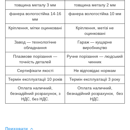
товщина металу 3 мм
товщина металу 2 мм
фанера вологостійка 14-16
фанера вологостійка 10 мм
мм
Кріплення, мітки оцинковані
Кріплення, метізі не
оцинковані
Завод — технологічне
Гараж — кущарне
обладнання
виробництво
Плазмове порізання —
Ручне порізання — людський
точність деталей
чинник
Сертифікати якості
Не відповідає нормам
Термін експлуатації 10 років
Термін експлуатації 3 року
Оплата наличний,
Оплата наличний,
безнадійний розрахунок, з
безнадійний розрахунок, без
НДС, без НДС.
НДС.
Приховати