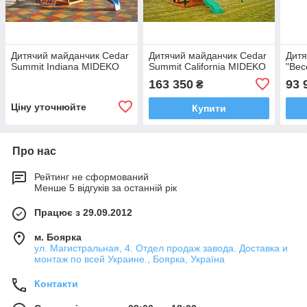
Дитячий майданчик Cedar
Дитячий майданчик Cedar
Дитя
Summit Indiana MIDEKO
Summit California MIDEKO
"Вес
163 350
93 
₴
Ціну уточнюйте
Купити
Про нас
Рейтинг не сформований
Менше 5 відгуків за останній рік
Працює з 29.09.2012
м. Боярка
ул. Магистральная, 4. Отдел продаж завода. Доставка и
монтаж по всей Украине., Боярка, Україна
Контакти