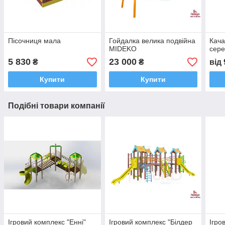
Пісочниця мала
Гойдалка велика подвійна
Кача
MIDEKO
сер
5 830
23 000
₴
₴
від
Купити
Купити
Подібні товари компанії
Ігровий комплекс "Енні"
Ігровий комплекс "Білдер
Ігро