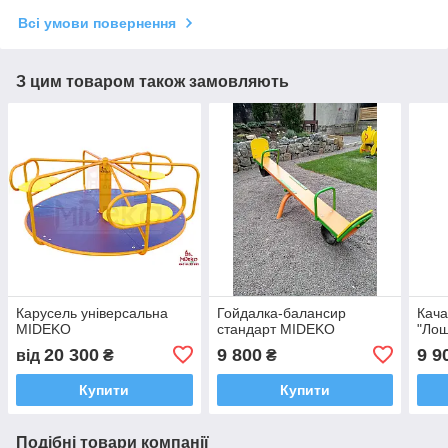
Всі умови повернення
З цим товаром також замовляють
Карусель універсальна
Гойдалка-балансир
Кача
MIDEKO
стандарт MIDEKO
"Ло
20 300
9 800
9 9
від
₴
₴
Купити
Купити
Подібні товари компанії