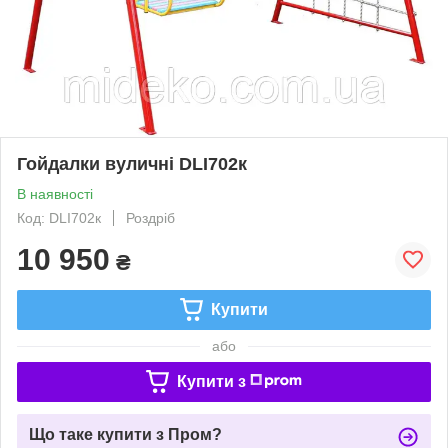
Гойдалки вуличні DLI702к
В наявності
Код: DLI702к
Роздріб
10 950
₴
Купити
або
Купити з
Що таке купити з Пром?