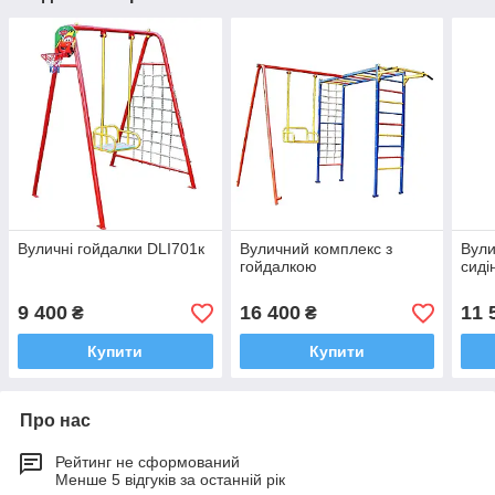
Вуличні гойдалки DLI701к
Вуличний комплекс з
Вули
гойдалкою
сиді
9 400
16 400
11 
₴
₴
Купити
Купити
Про нас
Рейтинг не сформований
Менше 5 відгуків за останній рік