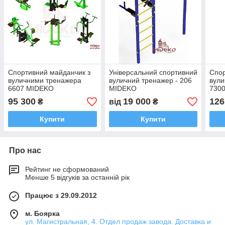
Спортивний майданчик з
Універсальний спортивний
Спор
вуличними тренажера
вуличний тренажер - 206
вули
6607 MIDEKO
MIDEKO
730
95 300
19 000
126
₴
від
₴
Купити
Купити
Про нас
Рейтинг не сформований
Менше 5 відгуків за останній рік
Працює з 29.09.2012
м. Боярка
ул. Магистральная, 4. Отдел продаж завода. Доставка и