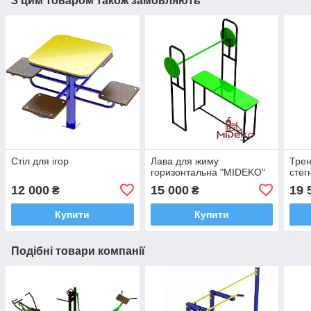
З цим товаром також замовляють
Стіл для ігор
Лава для жиму
Трен
горизонтальна "MIDEKO"
сте
12 000
15 000
19 
₴
₴
Купити
Купити
Подібні товари компанії