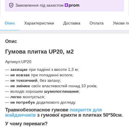
Замовлення під захистом
Опис
Характеристики
Доставка
Оплата
Умови п
Опис
Гумова плитка UP20, м2
Артикул:UP20
—
захищає
при падінні з висоти 1,3 м;
—
не ковзає
при попаданні вологи;
—
не токсичний
, без запаху;
—
не змінює
своїх властивостей понад 10 років;
— володіє хорошим
шумопоглинання
;
—
легко
монтується;
—
не потребує
додаткового догляду.
Травмобезопасное гумове
покриття для
майданчиків
з гумової крихти в плитках 50*50см.
У чому переваги?