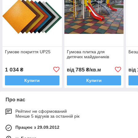
Гумове покриття UP25
Гумова плитка для
Безш
дитячих майданчиків
1 034
785
₴
від
₴/кв.м
від
Купити
Купити
Про нас
Рейтинг не сформований
Менше 5 відгуків за останній рік
Працює з 29.09.2012