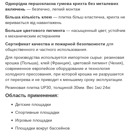
Однорідна першокласна гумова крихта без металевих
включень
― безпечно, легкий монтаж
Більша кількість клею
― плитка більш еластична, крихта не
виривається від навантажень
Больше цветового пигмента
― насыщенный цвет, устойчив
к механическим истираниям
Сертификат качества и пожарной безопасности
для
общественного и частного использования.
Для производства используется импортное сырье: резиновая
крошка (Польша), клей (Франция), цветовой пигмент (Чехия),
современное европейсое оборудование и технология
холодного прессования, при которой крошка не разрушается
от перегрева и не приводит к меньшему сроку эксплуатации.
Резиновая плитка UP30, толщиной 30мм. Вес 1м
24кг.
2
Область применения:
Детские площадки
Спортивные площадки
Игровые площадки
Площадки вокруг бассейнов