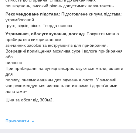
стійкість до стирання, стійкість до механічних
пошкоджень, високий рівень допустимих навантажень.
Рекомендоване підстава:
Підготовлене сипуча підстава:
утрамбований
грунт, відсів, пісок. Тверда основа.
Утримання, обслуговування, догляд:
Покриття можна
прибирати з використанням
звичайних засобів та інструментів для прибирання.
Всередині приміщення можлива сухе і вологе прибирання
або
пилосос.
При прибиранні на вулиці використовуються мітли, шланги
для
поливу, пневмомашины для здування листя. У зимовий
час рекомендується чистка пластиковими і дерев'яними
лопатами
+
Ціна за обсяг від 300м2.
Приховати