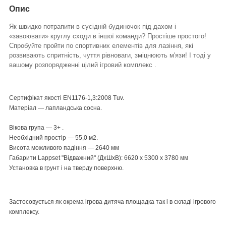
Опис
Як швидко потрапити в сусідній будиночок під дахом і
«завоювати» круглу сходи в іншої команди? Простіше простого!
Спробуйте пройти по спортивних елементів для лазіння, які
розвивають спритність, чуття рівноваги, зміцнюють м'язи! І тоді у
вашому розпорядженні цілий ігровий комплекс .
Сертифікат якості EN1176-1,3:2008 Tuv.
Матеріал ― лапландська сосна.
Вікова група ― 3+ .
Необхідний простір ― 55,0 м2.
Висота можливого падіння ― 2640 мм
Габарити Lappset "Відважний" (ДхШхВ): 6620 х 5300 x 3780 мм
Установка в грунт і на тверду поверхню.
Застосовується як окрема ігрова дитяча площадка так і в складі ігрового
комплексу.