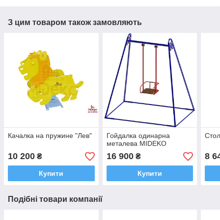
З цим товаром також замовляють
Качалка на пружине "Лев"
Гойдалка одинарна
Стол
металева MIDEKO
10 200
16 900
8 6
₴
₴
Купити
Купити
Подібні товари компанії