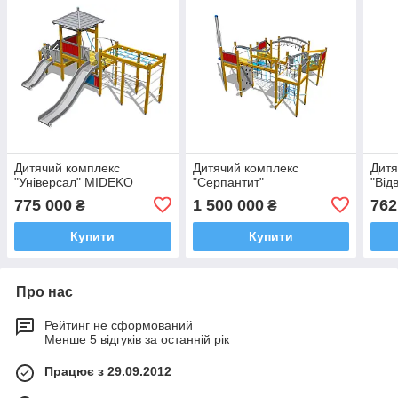
Дитячий комплекс
Дитячий комплекс
Дитя
"Універсал" MIDEKO
"Серпантит"
"Від
775 000
1 500 000
762
₴
₴
Купити
Купити
Про нас
Рейтинг не сформований
Менше 5 відгуків за останній рік
Працює з 29.09.2012