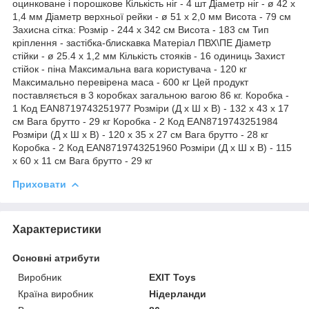
оцинковане і порошкове Кількість ніг - 4 шт Діаметр ніг - ø 42 x
1,4 мм Діаметр верхньої рейки - ø 51 x 2,0 мм Висота - 79 см
Захисна сітка: Розмір - 244 х 342 см Висота - 183 см Тип
кріплення - застібка-блискавка Матеріал ПВХ\ПЕ Діаметр
стійки - ø 25.4 x 1,2 мм Кількість стояків - 16 одиниць Захист
стійок - піна Максимальна вага користувача - 120 кг
Максимально перевірена маса - 600 кг Цей продукт
поставляється в 3 коробках загальною вагою 86 кг. Коробка -
1 Код EAN8719743251977 Розміри (Д х Ш х В) - 132 х 43 х 17
см Вага брутто - 29 кг Коробка - 2 Код EAN8719743251984
Розміри (Д х Ш х В) - 120 х 35 х 27 см Вага брутто - 28 кг
Коробка - 2 Код EAN8719743251960 Розміри (Д х Ш х В) - 115
х 60 х 11 см Вага брутто - 29 кг
Приховати
Характеристики
Основні атрибути
Виробник
EXIT Toys
Країна виробник
Нідерланди