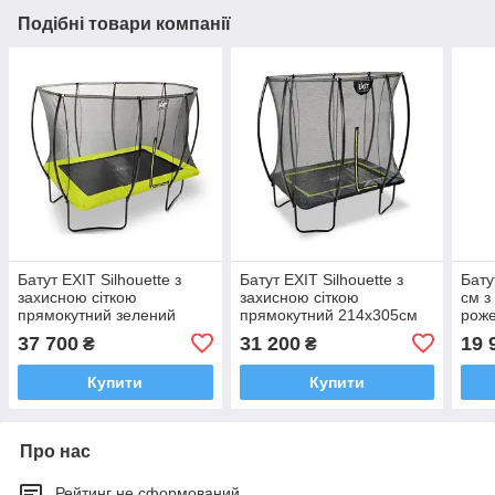
Подібні товари компанії
Батут EXIT Silhouette з
Батут EXIT Silhouette з
Бату
захисною сіткою
захисною сіткою
см з
прямокутний зелений
прямокутний 214х305см
рож
244х366см
чорний на ніжках
37 700
31 200
19 
₴
₴
Купити
Купити
Про нас
Рейтинг не сформований