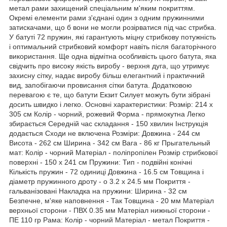
метал рами захищений спеціальним м'яким покриттям.
Окремі елементи рами з'єднані один з одним пружинними
затискачами, що б вони не могли розірватися під час стрибка.
У батуті 72 пружин, які гарантують міцну стрибкову потужність
і оптимальний стрибковий комфорт навіть після багаторічного
використання. Ще одна відмітна особливість цього батута, яка
свідчить про високу якість виробу - верхня дуга, що утримує
захисну сітку, надає виробу більш елегантний і практичний
вид, запобігаючи провисання сітки батута. Додатковою
перевагою є те, що батути Екзит Силует можуть бути зібрані
досить швидко і легко. Основні характеристики: Розмір: 214 х
305 см Колір - чорний, рожевий Форма - прямокутна Легко
збирається Середній час складання - 150 хвилин Інструкція
додається Сходи не включена Розміри: Довжина - 244 см
Висота - 262 см Ширина - 342 см Вага - 86 кг Прыгательный
мат: Колір - чорний Матеріал - поліпропілен Розмір стрибкової
поверхні - 150 х 241 см Пружини: Тип - подвійні конічні
Кількість пружин - 72 одиниці Довжина - 16.5 см Товщина і
діаметр пружинного дроту - o 3.2 x 24.5 мм Покриття -
гальванізовані Накладка на пружини: Ширина - 32 см
Безпечне, м'яке наповнення - Так Товщина - 20 мм Матеріал
верхньої сторони - ПВХ 0.35 мм Матеріал нижньої сторони -
ПЕ 110 гр Рама: Колір - чорний Матеріал - метал Покриття -