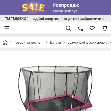
ТМ "МІДЕКО" - надійні спортивні та дитячі майданчики від
Товари та послуги
Батути
Батути Exit із захисною сі