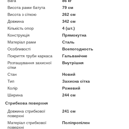
Вага
86 кг
Висота рами батута
79 см
Висота з сіткою
262 см
Довжина
342 см
Кількість опор
4 (шт.)
Конструкція
Прямокутна
Матеріал рами
Сталь
Особливості
Всепогодность
Покриття труби каркаса
Гальванічне
Розташування захисної
Внутрішня
сітки
Стан
Новий
Тип
Захисна сітка
Колір
Рожевий
Ширина
244 см
Стрибкова поверхня
Довжина стрибкової
241 см
поверхні
Матеріал стрибкової
Поліпропілен
поверхні