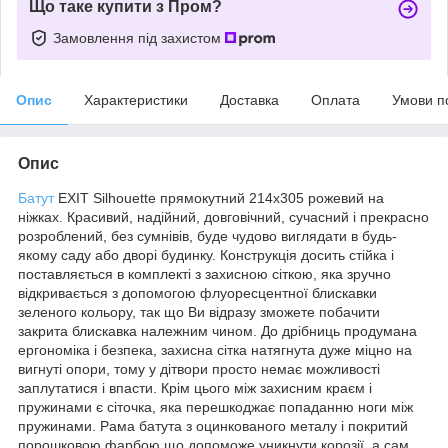
Що таке купити з Пром?
Замовлення під захистом
Опис
Характеристики
Доставка
Оплата
Умови п
Опис
Батут
EXIT Silhouette прямокутний 214x305 рожевий на
ніжках. Красивий, надійний, довговічний, сучасний і прекрасно
розроблений, без сумнівів, буде чудово виглядати в будь-
якому саду або дворі будинку. Конструкція досить стійка і
поставляється в комплекті з захисною сіткою, яка зручно
відкривається з допомогою флуоресцентної блискавки
зеленого кольору, так що Ви відразу зможете побачити
закрита блискавка належним чином. До дрібниць продумана
ергономіка і безпека, захисна сітка натягнута дуже міцно на
вигнуті опори, тому у дітвори просто немає можливості
заплутатися і впасти. Крім цього між захисним краєм і
пружинами є сіточка, яка перешкоджає попаданню ноги між
пружинами. Рама батута з оцинкованого металу і покритий
порошковою фарбою що допоможе уникнути корозії, а сам