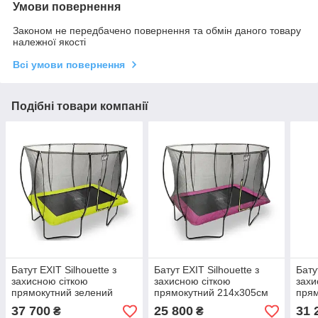
Умови повернення
Законом не передбачено повернення та обмін даного товару
належної якості
Всі умови повернення
Подібні товари компанії
Батут EXIT Silhouette з
Батут EXIT Silhouette з
Бату
захисною сіткою
захисною сіткою
захи
прямокутний зелений
прямокутний 214х305см
прям
244х366см
рожевий на ніжках
чорн
37 700
25 800
31 
₴
₴