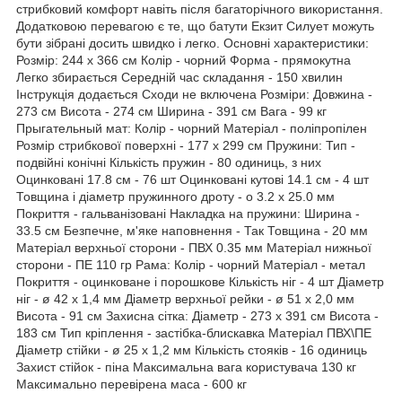
стрибковий комфорт навіть після багаторічного використання.
Додатковою перевагою є те, що батути Екзит Силует можуть
бути зібрані досить швидко і легко. Основні характеристики:
Розмір: 244 х 366 см Колір - чорний Форма - прямокутна
Легко збирається Середній час складання - 150 хвилин
Інструкція додається Сходи не включена Розміри: Довжина -
273 см Висота - 274 см Ширина - 391 см Вага - 99 кг
Прыгательный мат: Колір - чорний Матеріал - поліпропілен
Розмір стрибкової поверхні - 177 х 299 см Пружини: Тип -
подвійні конічні Кількість пружин - 80 одиниць, з них
Оцинковані 17.8 см - 76 шт Оцинковані кутові 14.1 см - 4 шт
Товщина і діаметр пружинного дроту - o 3.2 x 25.0 мм
Покриття - гальванізовані Накладка на пружини: Ширина -
33.5 см Безпечне, м'яке наповнення - Так Товщина - 20 мм
Матеріал верхньої сторони - ПВХ 0.35 мм Матеріал нижньої
сторони - ПЕ 110 гр Рама: Колір - чорний Матеріал - метал
Покриття - оцинковане і порошкове Кількість ніг - 4 шт Діаметр
ніг - ø 42 x 1,4 мм Діаметр верхньої рейки - ø 51 x 2,0 мм
Висота - 91 см Захисна сітка: Діаметр - 273 х 391 см Висота -
183 см Тип кріплення - застібка-блискавка Матеріал ПВХ\ПЕ
Діаметр стійки - ø 25 x 1,2 мм Кількість стояків - 16 одиниць
Захист стійок - піна Максимальна вага користувача 130 кг
Максимально перевірена маса - 600 кг