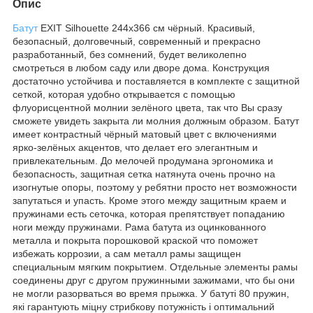
Опис
Батут
EXIT Silhouette 244x366 см чёрный. Красивый,
безопасный, долговечный, современный и прекрасно
разработанный, без сомнений, будет великолепно
смотреться в любом саду или дворе дома. Конструкция
достаточно устойчива и поставляется в комплекте с защитной
сеткой, которая удобно открывается с помощью
флуорисцентной молнии зелёного цвета, так что Вы сразу
сможете увидеть закрыта ли молния должным образом. Батут
имеет контрастный чёрный матовый цвет с включениями
ярко-зелёных акцентов, что делает его элегантным и
привлекательным. До мелочей продумана эргономика и
безопасность, защитная сетка натянута очень прочно на
изогнутые опоры, поэтому у ребятни просто нет возможности
запутаться и упасть. Кроме этого между защитным краем и
пружинами есть сеточка, которая препятствует попаданию
ноги между пружинами. Рама батута из оцинкованного
металла и покрыта порошковой краской что поможет
избежать коррозии, а сам металл рамы защищен
специальным мягким покрытием. Отдельные элементы рамы
соединены друг с другом пружинными зажимами, что бы они
не могли разорваться во время прыжка. У батуті 80 пружин,
які гарантують міцну стрибкову потужність і оптимальний