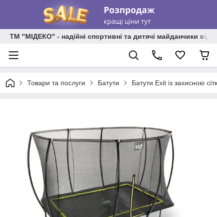
ТМ "МІДЕКО" - надійні спортивні та дитячі майданчики від
Товари та послуги
Батути
Батути Exit із захисною сі