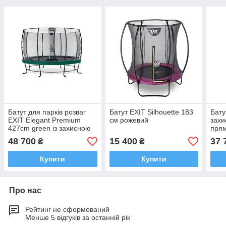
Батут для парків розваг
Батут EXIT Silhouette 183
Бату
EXIT Elegant Premium
см рожевий
захи
427cm green із захисною
прям
сіткою стандарт
244
48 700
15 400
37 
₴
₴
(Нідерланди)
Купити
Купити
Про нас
Рейтинг не сформований
Менше 5 відгуків за останній рік