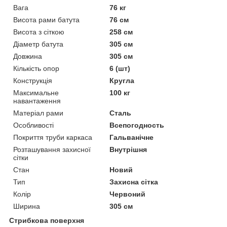
Вага
76 кг
Висота рами батута
76 см
Висота з сіткою
258 см
Діаметр батута
305 см
Довжина
305 см
Кількість опор
6 (шт)
Конструкція
Кругла
Максимальне
100 кг
навантаження
Матеріал рами
Сталь
Особливості
Всепогодность
Покриття труби каркаса
Гальванічне
Розташування захисної
Внутрішня
сітки
Стан
Новий
Тип
Захисна сітка
Колір
Червоний
Ширина
305 см
Стрибкова поверхня