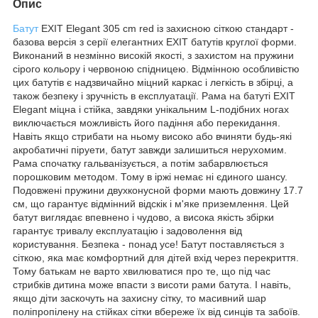
Опис
Батут
EXIT Elegant 305 cm red із захисною сіткою стандарт -
базова версія з серії елегантних EXIT батутів круглої форми.
Виконаний в незмінно високій якості, з захистом на пружини
сірого кольору і червоною спідницею. Відмінною особливістю
цих батутів є надзвичайно міцний каркас і легкість в збірці, а
також безпеку і зручність в експлуатації. Рама на батуті EXIT
Elegant міцна і стійка, завдяки унікальним L-подібних ногах
виключається можливість його падіння або перекидання.
Навіть якщо стрибати на ньому високо або вчиняти будь-які
акробатичні піруети, батут завжди залишиться нерухомим.
Рама спочатку гальванізується, а потім забарвлюється
порошковим методом. Тому в іржі немає ні єдиного шансу.
Подовжені пружини двухконусной форми мають довжину 17.7
см, що гарантує відмінний відскік і м'яке приземлення. Цей
батут виглядає впевнено і чудово, а висока якість збірки
гарантує тривалу експлуатацію і задоволення від
користування. Безпека - понад усе! Батут поставляється з
сіткою, яка має комфортний для дітей вхід через перекриття.
Тому батькам не варто хвилюватися про те, що під час
стрибків дитина може впасти з висоти рами батута. І навіть,
якщо діти заскочуть на захисну сітку, то масивний шар
поліпропілену на стійках сітки вбереже їх від синців та забоїв.