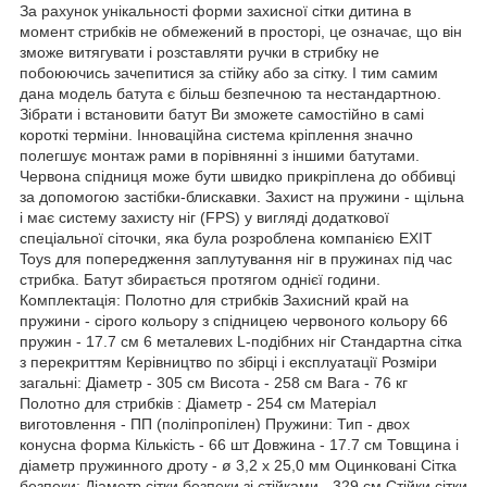
За рахунок унікальності форми захисної сітки дитина в
момент стрибків не обмежений в просторі, це означає, що він
зможе витягувати і розставляти ручки в стрибку не
побоюючись зачепитися за стійку або за сітку. І тим самим
дана модель батута є більш безпечною та нестандартною.
Зібрати і встановити батут Ви зможете самостійно в самі
короткі терміни. Інноваційна система кріплення значно
полегшує монтаж рами в порівнянні з іншими батутами.
Червона спідниця може бути швидко прикріплена до оббивці
за допомогою застібки-блискавки. Захист на пружини - щільна
і має систему захисту ніг (FPS) у вигляді додаткової
спеціальної сіточки, яка була розроблена компанією EXIT
Toys для попередження заплутування ніг в пружинах під час
стрибка. Батут збирається протягом однієї години.
Комплектація: Полотно для стрибків Захисний край на
пружини - сірого кольору з спідницею червоного кольору 66
пружин - 17.7 см 6 металевих L-подібних ніг Стандартна сітка
з перекриттям Керівництво по збірці і експлуатації Розміри
загальні: Діаметр - 305 см Висота - 258 см Вага - 76 кг
Полотно для стрибків : Діаметр - 254 см Матеріал
виготовлення - ПП (поліпропілен) Пружини: Тип - двох
конусна форма Кількість - 66 шт Довжина - 17.7 см Товщина і
діаметр пружинного дроту - ø 3,2 х 25,0 мм Оцинковані Сітка
безпеки: Діаметр сітки безпеки зі стійками - 329 см Стійки сітки