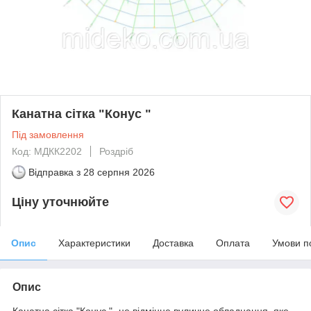
Канатна сітка "Конус "
Під замовлення
Код: МДКК2202
Роздріб
Відправка з
28 серпня 2026
Ціну уточнюйте
Опис
Характеристики
Доставка
Оплата
Умови п
Опис
Канатна сітка "Конус "- це відмінне вуличне обладнання, яке