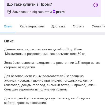
Що таке купити з Пром?
Замовлення під захистом
Опис
Характеристики
Доставка
Оплата
Умови п
Опис
Данная качалка рассчитана на детей от 3 до 6 лет.
Максимально разрешенный вес пользователя 80 кг.
Зона безопасности находится на расстоянии 1,5 метра во все
стороны от изделия.
Для безопасности юных пользователей запрещено
эксплуатировать изделие при плохих погодных условиях
(снегопад, дождь, гололед, сильный ветер, и прочее), очень
большая вероятность получения травмы.
Для того, чтоб установить данную качалку, необходимо
забетонировать основание.