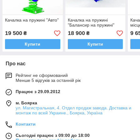
Качалка на пружині "Авто"
Качалка на пружині
Кача
"Балансир на пружині"
місц
19 500
18 900
9 6
₴
₴
Купити
Купити
Про нас
Рейтинг не сформований
Менше 5 відгуків за останній рік
Працює з 29.09.2012
м. Боярка
ул. Магистральная, 4. Отдел продаж завода. Доставка и
монтаж по всей Украине., Боярка, Україна
Контакти
Сьогодні працює з 09:00 до 18:00