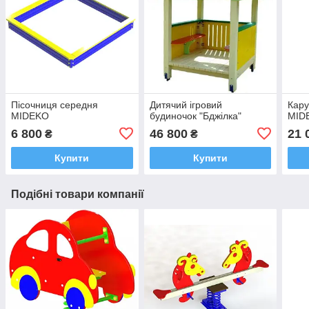
Пісочниця середня
Дитячий ігровий
Кару
MIDEKO
будиночок "Бджілка"
MID
6 800
46 800
21 
₴
₴
Купити
Купити
Подібні товари компанії