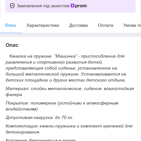
Замовлення під захистом
Опис
Характеристики
Доставка
Оплата
Умови п
Опис
Качалка на пружине "Машинка" - приспособление для
развлечения и спортивного развития детей,
представляющее собой сиденье, установленное на
большой металлической пружине. Устанавливается на
детских площадках и других местах детского отдыха.
Материал: стойки металлические, сидения- влагостойкая
фанера.
Покрытие: полимерное (устойчиво к атмосферным
воздействиям)
Допустимая нагрузка: до 70 кг.
Комплектация: качели-пружинка и комплект крепежей для
бетонирования.
Кріплення: бетонується в грунт.