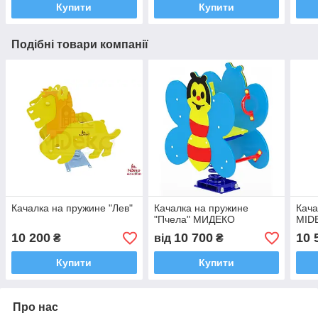
Купити
Купити
Подібні товари компанії
Качалка на пружине "Лев"
Качалка на пружине
Кача
"Пчела" МИДЕКО
MID
10 200
10 700
10 
₴
від
₴
Купити
Купити
Про нас