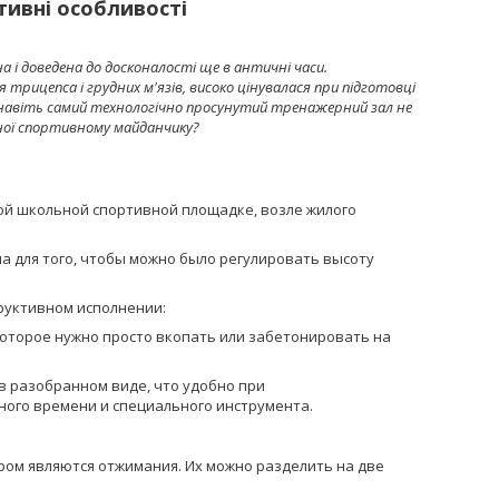
ктивні особливості
а і доведена до досконалості ще в античні часи.
трицепса і грудних м'язів, високо цінувалася при підготовці
ас навіть самий технологічно просунутий тренажерний зал не
чної спортивному майданчику?
бой школьной спортивной площадке, возле жилого
а для того, чтобы можно было регулировать высоту
руктивном исполнении:
которое нужно просто вкопать или забетонировать на
 в разобранном виде, что удобно при
много времени и специального инструмента.
ром являются отжимания. Их можно разделить на две