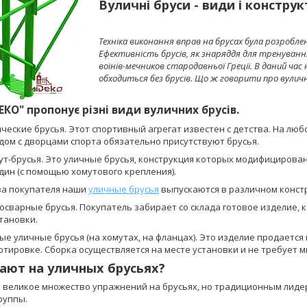
Вуличні бруси - види і констру
Техніка виконання вправ на брусах була розроблен
Ефективність брусів, як знаряддя для тренування 
воїнів-мечников стародавньої Греції. В даний ч
обходиться без брусів. Що ж говорити про вули
КО" пропонує різні види вуличних брусів.
ические брусья. Этот спортивный агрегат известен с детства. На лю
дом с дворцами спорта обязательно присутствуют брусья.
ут-брусья. Это уличные брусья, конструкция которых модифицирован
дин (с помощью хомутового крепления).
ва покупателя наши
уличные брусья
выпускаются в различном конст
осварные брусья. Покупатель забирает со склада готовое изделие, 
тановки.
ые уличные брусья (на хомутах, на фланцах). Это изделие продается
ртировке. Сборка осуществляется на месте установки и не требует 
ают на уличных брусьях?
 великое множество упражнений на брусьях, но традиционным лиде
руппы.