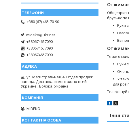
Отжиман
Общепризна
брусьях по
+380 (67) 465-70-90
Руки с
Голова
mideko@ukr.net
Выпол
+380674657090
Отжиман
+380674657090
+380674657090
Те же отжим
Руки 
Очень
ул. Магистральная, 4. Отдел продаж
У так
завода. Доставка и монтаж по всей
для розіг
Украине., Боярка, Україна
Телефонуйт
MIDEKO
Інші ст