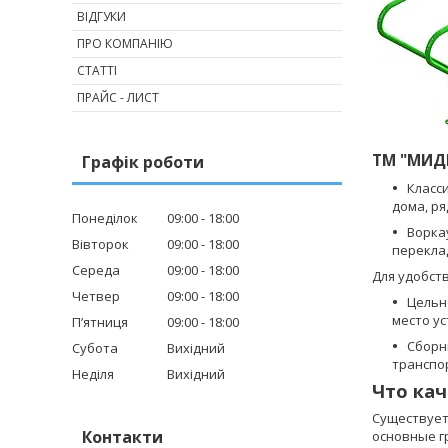
ВІДГУКИ
ПРО КОМПАНІЮ
СТАТТІ
ПРАЙС - ЛИСТ
ТМ "МИДЕ
Графік роботи
Класс
дома, ря
Понеділок
09:00
18:00
Ворка
Вівторок
09:00
18:00
перекла
Середа
09:00
18:00
Для удобст
Четвер
09:00
18:00
Цельн
место ус
Пʼятниця
09:00
18:00
Сборн
Субота
Вихідний
транспо
Неділя
Вихідний
Что кач
Существует
Контакти
основные г