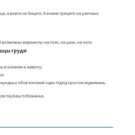
, а вовсе не бицепс. Качаем трицепс на уличных
 возможны варианты: на пояс, на шею, на ноги.
ышцы груди
ы в коленях к животу;
ол;
передньо обов'язковий один підхід простих віджимань
сів під Ваш побажання.