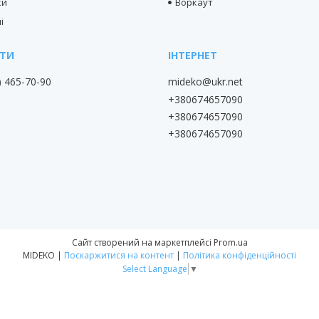
ки
Воркаут
і
) 465-70-90
mideko@ukr.net
+380674657090
+380674657090
+380674657090
Сайт створений на маркетплейсі
Prom.ua
MIDEKO |
Поскаржитися на контент
|
Політика конфіденційності
Select Language
▼