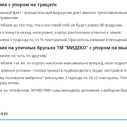
ия с упором на трицепс
нный факт - внушительный вид рукам дает именно трехглавая мышца
 правилам:
гибаем до тех пор, пока локтевой сгиб не будет равен 90 градусам;
 откинута назад, ноги ровно, корпус расположен отвесно к земле;
няем 3 подхода по 10-15 повторений. При использовании отягощений
ия на уличных брусьях ТМ "МИДЕКО" с упором на м
ания, но чуть по-другому:
сгибаем так же, но корпус наклонен максимально вперед, ноги поджат
 важное условие - голова прижата подбородком к груди, смотрим в п
ому положенні ембріона" виконуємо 3 підходи по 10-12 повторень. По
ріву м'язів.
е за телефоном: 0674657090 і наш менеджер допоможе з вибором бру
атті