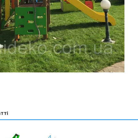
атті
4