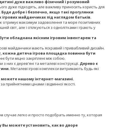
 дитині дуже важливо фізичний і розумовий
я цього дуже підходять, але важливу приносить користь для
.
Буде добре і безпечно, якщо такі прогулянки
 ігрових майданчиках під наглядом батьків.
люк отримує максимум задоволення та море позитивних
ній світ, але і спілкуються з однолітками і грають у
бути обладнана якісним ігровим інвентарем та
ні ігрові майданчики мають яскравий і привабливий дизайн.
у, кожна дитяча ігрова площадка повинна бути
ні бути міцно закріплені між собою.
з них є дерев'яні та металеві конструкції.
Дерево є
тини.
Металеві ігрові комплекси витримають будь-які
їх можете нашому інтернет-магазині.
а прийнятними цінами і відмінної якості.
ом случае легко и просто подобрать именно ту, которая
у Вы можете установить, как во дворе