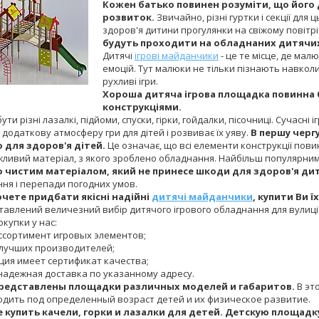
Кожен батько повинен розуміти, що його
розвиток.
Звичайно, різні гуртки і секції дл
здоров'я дитини прогулянки на свіжому повітрі
будуть проходити на обладнаних дитячих
Дитячі
ігрові майданчики
- це те місце, де ма
емоцій. Тут малюки не тільки пізнають навколиш
рухливі ігри.
Хороша дитяча ігрова площадка повинна 
конструкціями.
ути різні лазалкі, підйоми, спуски, гірки, гойдалки, пісочниці. Сучас
 додаткову атмосферу гри для дітей і розвиває їх уяву.
В першу черг
 для здоров'я дітей.
Це означає, що всі елементи конструкції повин
ливий матеріал, з якого зроблено обладнання. Найбільш популярними 
о чистим матеріалом, який не принесе шкоди для здоров'я ди
ня і перепади погодних умов.
очете придбати якісні надійні
дитячі майданчики
, купити Ви 
тавлений величезний вибір дитячого ігрового обладнання для вулиці з
купки у нас:
ссортимент игровых элементов;
 лучших производителей;
кция имеет сертификат качества;
 надежная доставка по указанному адресу.
представлены площадки различных моделей и габаритов.
В эт
одить под определенный возраст детей и их физическое развитие.
 купить качели, горки и лазалки для детей. Детскую площадк