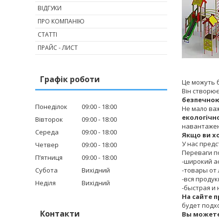
ВІДГУКИ
ПРО КОМПАНІЮ
СТАТТІ
ПРАЙС - ЛИСТ
Графік роботи
Це можуть б
Він створює
безпечною
Понеділок
09:00
18:00
Не мало важ
екологічн
Вівторок
09:00
18:00
навантажен
Середа
09:00
18:00
Якщо ви х
У нас предс
Четвер
09:00
18:00
Переваги по
Пʼятниця
09:00
18:00
-широкий а
Субота
Вихідний
-товары от
-вся проду
Неділя
Вихідний
-быстрая и
На сайте 
будет подх
Контакти
Вы можете